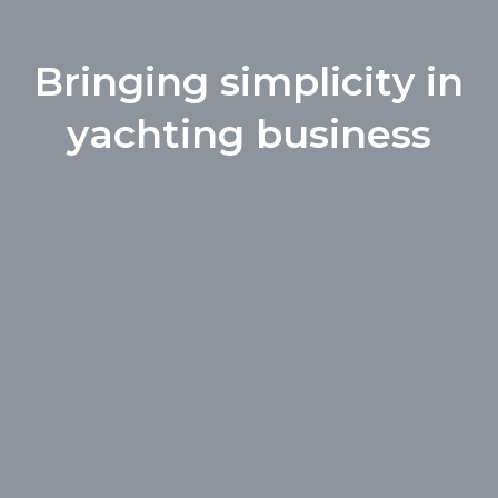
B
r
i
n
g
i
n
g
s
i
m
p
l
i
c
i
t
y
i
n
y
a
c
h
t
i
n
g
b
u
s
i
n
e
s
s